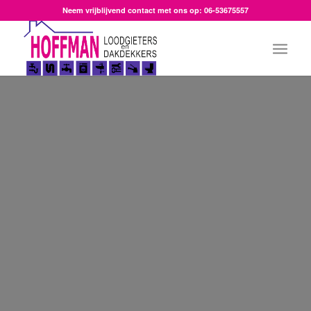
Neem vrijblijvend contact met ons op: 06-53675557